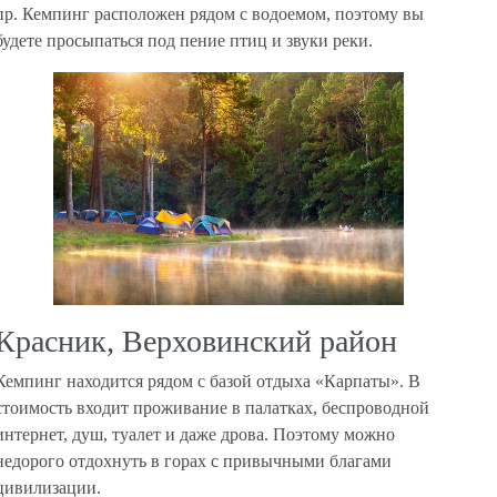
пр. Кемпинг расположен рядом с водоемом, поэтому вы
будете просыпаться под пение птиц и звуки реки.
Красник, Верховинский район
Кемпинг находится рядом с базой отдыха «Карпаты». В
стоимость входит проживание в палатках, беспроводной
интернет, душ, туалет и даже дрова. Поэтому можно
недорого отдохнуть в горах с привычными благами
цивилизации.