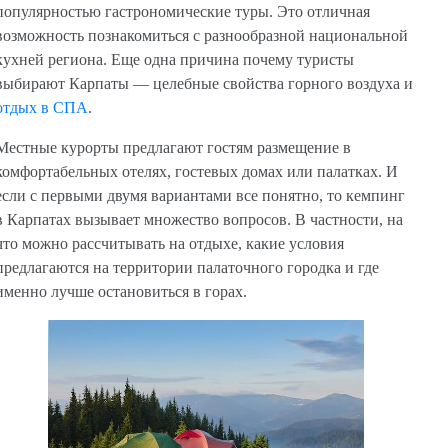
популярностью гастрономические туры. Это отличная
возможность познакомиться с разнообразной национальной
кухней региона. Еще одна причина почему туристы
выбирают Карпаты — целебные свойства горного воздуха и
отдых в СПА
.
Местные курорты предлагают гостям размещение в
комфортабельных отелях, гостевых домах или палатках. И
если с первыми двумя вариантами все понятно, то кемпинг
в Карпатах вызывает множество вопросов. В частности, на
что можно рассчитывать на отдыхе, какие условия
предлагаются на территории палаточного городка и где
именно лучше остановиться в горах.