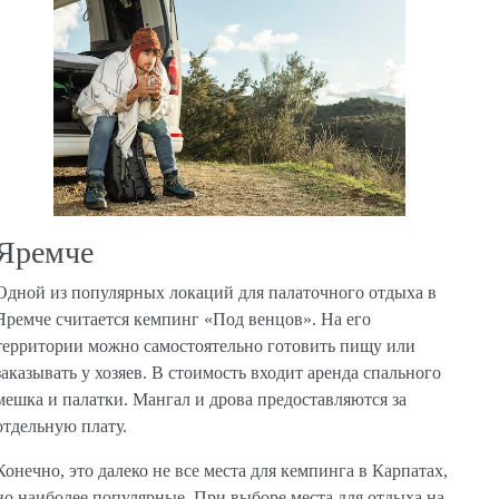
Яремче
Одной из популярных локаций для палаточного отдыха в
Яремче считается кемпинг «Под венцов». На его
территории можно самостоятельно готовить пищу или
заказывать у хозяев. В стоимость входит аренда спального
мешка и палатки. Мангал и дрова предоставляются за
отдельную плату.
Конечно, это далеко не все места для кемпинга в Карпатах,
но наиболее популярные. При выборе места для отдыха на