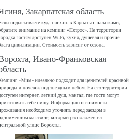
Ясиня, Закарпатская область
Если подыскиваете куда поехать в Карпаты с палатками,
обратите внимание на кемпинг «Петрос». На территории
городка гостям доступен Wi-Fi, кухня, душевая и прочие
блага цивилизации. Стоимость зависит от сезона.
Ворохта, Ивано-Франковская
область
Кемпинг «Мим» идеально подходит для ценителей красивой
природы и ночевок под звездным небом. На его территории
доступен интернет, летний душ, мангал, где гости могут
приготовить себе пищу. Информацию о стоимости
проживания необходимо уточнять перед заездом в
одноименном магазине, который расположен на
центральной улице Ворохты.