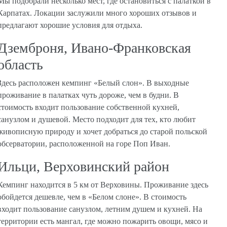
Мы подобрали несколько мест, где остановиться с палаткой в
Карпатах. Локации заслужили много хороших отзывов и
предлагают хорошие условия для отдыха.
Дземброня, Ивано-Франковская
область
Здесь расположен кемпинг «Белый слон». В выходные
проживание в палатках чуть дороже, чем в будни. В
стоимость входит пользование собственной кухней,
санузлом и душевой. Место подходит для тех, кто любит
живописную природу и хочет добраться до старой польской
обсерватории, расположенной на горе Поп Иван.
Ильци, Верховинский район
Кемпинг находится в 5 км от Верховины. Проживание здесь
обойдется дешевле, чем в «Белом слоне». В стоимость
входит пользование санузлом, летним душем и кухней. На
территории есть мангал, где можно пожарить овощи, мясо и