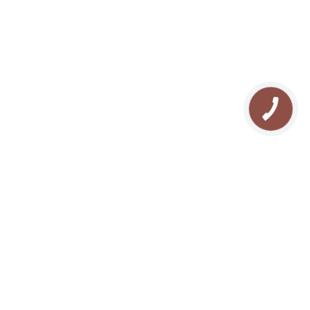
ЗАБРОНИРОВАТЬ
RU
О нас
Отдых в Буковеле
Галлерея
Туризм в Карпатах
Контакты
Прокат квадроциклов
Блог
Прокат снегоходов
Карта сайта
Рафтинг в Карпатах
FAQ
Озеро Молодости
Отзывы
Конные прогулки
Поход в Карпаты
Рыбалка в Буковеле
Сноутюбинг в Буковеле
Каток в Буковеле
Сноубайк в Буковеле
Йога в Карпатах
СПА массаж в Буковеле
Рождество в Карпатах
Новый год в Карпатах