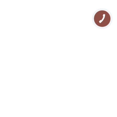
Блог
Прокат снігоходів
Мапа сайту
Рафтинг у Карпатах
FAQ
Озеро Молодості
Відгуки
Кінні прогулянки
Похід у Карпати
Риболовля в Буковелі
Сноутюбінг в Буковелі
Ковзанка в Буковелі
Сноубайк в Буковелі
Йога в Карпатах
СПА масаж в Буковелі
Різдво в Карпатах
Новий рік в Карпатах
Відпочинок з собакою
Ретрит у Карпатах
Пропозиція руки і серця в
Буковелі
Розроблено
All rights reserve © 2026 Отель
Reflex.com.ua
Подгорье
Публічний договір (оферта)