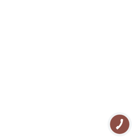
ЗАБРОНИРОВАТЬ
RU
О нас
Отдых в Буковеле
Галлерея
Туризм в Карпатах
Контакты
Прокат квадроциклов
Блог
Прокат снегоходов
Карта сайта
Рафтинг в Карпатах
FAQ
Озеро Молодости
Отзывы
Конные прогулки
Поход в Карпаты
Рыбалка в Буковеле
Сноутюбинг в Буковеле
Каток в Буковеле
Сноубайк в Буковеле
КНОПКА
Йога в Карпатах
ЗВ'ЯЗКУ
СПА массаж в Буковеле