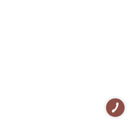
Телефон Поддержки
067 382 11 20
24 ЧАСА В СУТКИ
Мы в соц. сетях
ЗАБРОНИРОВАТЬ
RU
О нас
Отдых в Буковеле
Галлерея
Туризм в Карпатах
Контакты
Прокат квадроциклов
Блог
Прокат снегоходов
Карта сайта
Рафтинг в Карпатах
FAQ
Озеро Молодости
Отзывы
Конные прогулки
Поход в Карпаты