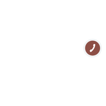
О нас
Отдых в Буковеле
Галлерея
Туризм в Карпатах
Контакты
Прокат квадроциклов
Блог
Прокат снегоходов
Карта сайта
Рафтинг в Карпатах
FAQ
Озеро Молодости
Отзывы
Конные прогулки
Поход в Карпаты
Рыбалка в Буковеле
Сноутюбинг в Буковеле
Каток в Буковеле
Сноубайк в Буковеле
Йога в Карпатах
СПА массаж в Буковеле
Рождество в Карпатах
Новый год в Карпатах
Отдых с собакой
Ретрит в Карпатах
Предложение руки и сердца в
Буковеле