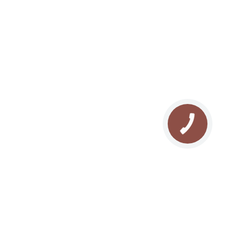
Сноубайк в Буковеле
Йога в Карпатах
СПА массаж в Буковеле
Рождество в Карпатах
Новый год в Карпатах
Отдых с собакой
Ретрит в Карпатах
Предложение руки и сердца в Буковеле
Разработано
Reflex.com.ua