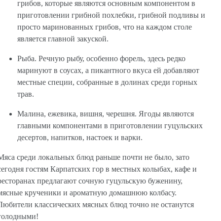
грибов, которые являются основным компонентом в
приготовлении грибной похлебки, грибной подливы и
просто маринованных грибов, что на каждом столе
является главной закуской.
Рыба. Речную рыбу, особенно форель, здесь редко
маринуют в соусах, а пикантного вкуса ей добавляют
местные специи, собранные в долинах среди горных
трав.
Малина, ежевика, вишня, черешня. Ягоды являются
главными компонентами в приготовлении гуцульских
десертов, напитков, настоек и варки.
Мяса среди локальных блюд раньше почти не было, зато
сегодня гостям Карпатских гор в местных колыбах, кафе и
ресторанах предлагают сочную гуцульскую буженину,
мясные крученики и ароматную домашнюю колбасу.
Любители классических мясных блюд точно не останутся
голодными!