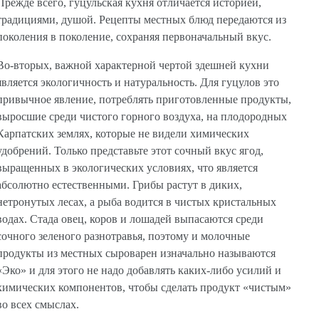
Прежде всего, гуцульская кухня отличается историей,
традициями, душой. Рецепты местных блюд передаются из
поколения в поколение, сохраняя первоначальный вкус.
Во-вторых, важной характерной чертой здешней кухни
является экологичность и натуральность. Для гуцулов это
привычное явление, потреблять приготовленные продукты,
выросшие среди чистого горного воздуха, на плодородных
Карпатских землях, которые не видели химических
удобрений. Только представьте этот сочный вкус ягод,
выращенных в экологических условиях, что является
абсолютно естественными. Грибы растут в диких,
нетронутых лесах, а рыба водится в чистых кристальных
водах. Стада овец, коров и лошадей выпасаются среди
сочного зеленого разнотравья, поэтому и молочные
продукты из местных сыроварен изначально называются
«Эко» и для этого не надо добавлять каких-либо усилий и
химических компонентов, чтобы сделать продукт «чистым»
во всех смыслах.