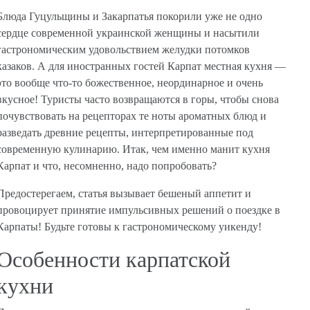
Блюда Гуцульщины и Закарпатья покорили уже не одно
сердце современной украинской женщины и насытили
гастрономическим удовольствием желудки потомков
казаков. А для иностранных гостей Карпат местная кухня —
это вообще что-то божественное, неординарное и очень
вкусное! Туристы часто возвращаются в горы, чтобы снова
почувствовать на рецепторах те ноты ароматных блюд и
разведать древние рецепты, интерпретированные под
современную кулинарию. Итак, чем именно манит кухня
Карпат и что, несомненно, надо попробовать?
Предостерегаем, статья вызывает бешеный аппетит и
провоцирует принятие импульсивных решений о поездке в
Карпаты! Будьте готовы к гастрономическому уикенду!
Особенности карпатской
кухни