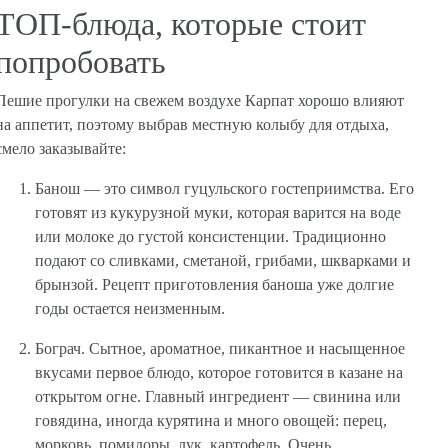
ТОП-блюда, которые стоит
попробовать
Пешие прогулки на свежем воздухе Карпат хорошо влияют
на аппетит, поэтому выбрав местную колыбу для отдыха,
смело заказывайте:
Банош — это символ гуцульского гостеприимства. Его
готовят из кукурузной муки, которая варится на воде
или молоке до густой консистенции. Традиционно
подают со сливками, сметаной, грибами, шкварками и
брынзой. Рецепт приготовления баноша уже долгие
годы остается неизменным.
Бограч. Сытное, ароматное, пикантное и насыщенное
вкусами первое блюдо, которое готовится в казане на
открытом огне. Главный ингредиент — свинина или
говядина, иногда курятина и много овощей: перец,
морковь, помидоры, лук, картофель. Очень