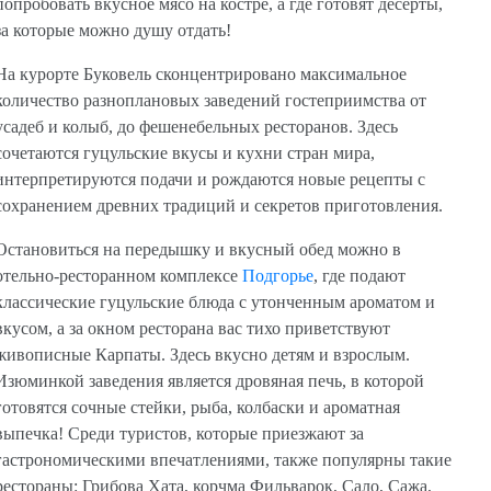
попробовать вкусное мясо на костре, а где готовят десерты,
за которые можно душу отдать!
На курорте Буковель сконцентрировано максимальное
количество разноплановых заведений гостеприимства от
усадеб и колыб, до фешенебельных ресторанов. Здесь
сочетаются гуцульские вкусы и кухни стран мира,
интерпретируются подачи и рождаются новые рецепты с
сохранением древних традиций и секретов приготовления.
Остановиться на передышку и вкусный обед можно в
отельно-ресторанном комплексе
Подгорье
, где подают
классические гуцульские блюда с утонченным ароматом и
вкусом, а за окном ресторана вас тихо приветствуют
живописные Карпаты. Здесь вкусно детям и взрослым.
Изюминкой заведения является дровяная печь, в которой
готовятся сочные стейки, рыба, колбаски и ароматная
выпечка! Среди туристов, которые приезжают за
гастрономическими впечатлениями, также популярны такие
рестораны: Грибова Хата, корчма Фильварок, Сало, Сажа,