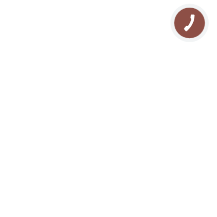
О нас
Отдых в Буковеле
Галлерея
Туризм в Карпатах
Контакты
Прокат квадроциклов
Блог
Прокат снегоходов
Карта сайта
Рафтинг в Карпатах
FAQ
Озеро Молодости
Отзывы
Конные прогулки
Поход в Карпаты
Рыбалка в Буковеле
Сноутюбинг в Буковеле
Каток в Буковеле
Сноубайк в Буковеле
Йога в Карпатах
СПА массаж в Буковеле
Рождество в Карпатах
Новый год в Карпатах
Отдых с собакой
Ретрит в Карпатах
Предложение руки и сердца в
Буковеле