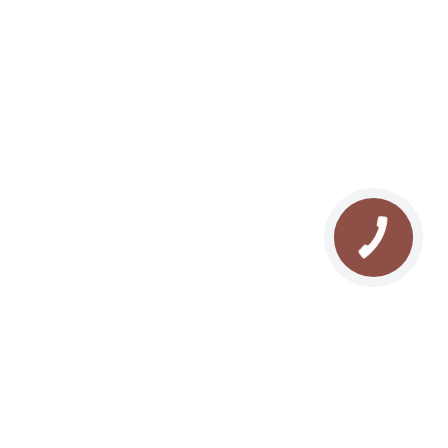
Сноутюбінг в Буковелі
Ковзанка в Буковелі
Сноубайк в Буковелі
Йога в Карпатах
СПА масаж в Буковелі
НАДІСЛАТИ
Різдво в Карпатах
Новий рік в Карпатах
Відпочинок з собакою
Ретрит у Карпатах
Пропозиція руки і серця в Буковелі