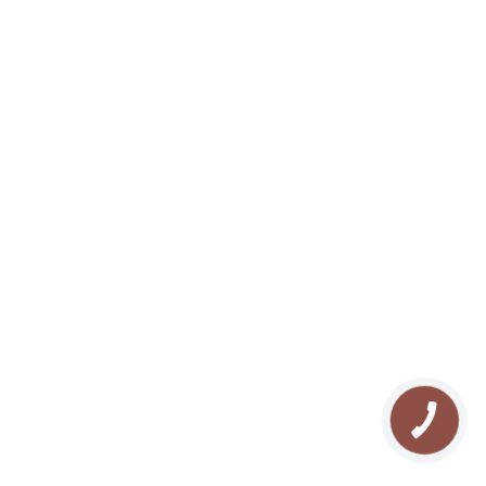
ЗАБРОНЮВАТИ
UA
Про нас
Відпочинок у Буковелі
Галерея
Туризм в Карпатах
Контакти
Прокат квадроциклів
Блог
Прокат снігоходів
Мапа сайту
Рафтинг у Карпатах
FAQ
Озеро Молодості
Відгуки
Кінні прогулянки
Похід у Карпати
Риболовля в Буковелі
Сноутюбінг в Буковелі
Ковзанка в Буковелі
КНОПКА
ЗВ'ЯЗКУ
Сноубайк в Буковелі
Йога в Карпатах
СПА масаж в Буковелі