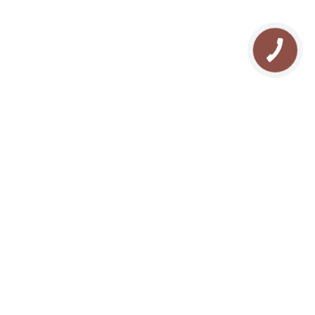
Контакти
Прокат квадроциклів
Блог
Прокат снігоходів
Мапа сайту
Рафтинг у Карпатах
FAQ
Озеро Молодості
Відгуки
Кінні прогулянки
Похід у Карпати
Риболовля в Буковелі
Сноутюбінг в Буковелі
Ковзанка в Буковелі
Сноубайк в Буковелі
Йога в Карпатах
СПА масаж в Буковелі
Різдво в Карпатах
Новий рік в Карпатах
Відпочинок з собакою
Ретрит у Карпатах
Пропозиція руки і серця в
Буковелі
Розроблено
All rights reserve © 2026 Отель
Reflex.com.ua
Подгорье