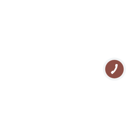
ЗАБРОНЮВАТИ
UA
Про нас
Відпочинок у Буковелі
Галерея
Туризм в Карпатах
Контакти
Прокат квадроциклів
Блог
Прокат снігоходів
Мапа сайту
Рафтинг у Карпатах
FAQ
Озеро Молодості
Відгуки
Кінні прогулянки
Похід у Карпати
Риболовля в Буковелі
Сноутюбінг в Буковелі
Ковзанка в Буковелі
Сноубайк в Буковелі
Йога в Карпатах
СПА масаж в Буковелі
Різдво в Карпатах
Новий рік в Карпатах
Відпочинок з собакою