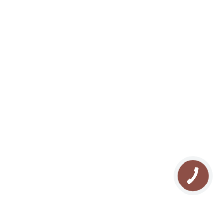
ЗАБРОНЮВАТИ
UA
Про нас
Відпочинок у Буковелі
Галерея
Туризм в Карпатах
Контакти
Прокат квадроциклів
Блог
Прокат снігоходів
Мапа сайту
Рафтинг у Карпатах
FAQ
Озеро Молодості
Відгуки
Кінні прогулянки
Похід у Карпати
Риболовля в Буковелі
Сноутюбінг в Буковелі
Ковзанка в Буковелі
КНОПКА
ЗВ'ЯЗКУ
Сноубайк в Буковелі
Йога в Карпатах
СПА масаж в Буковелі
Різдво в Карпатах