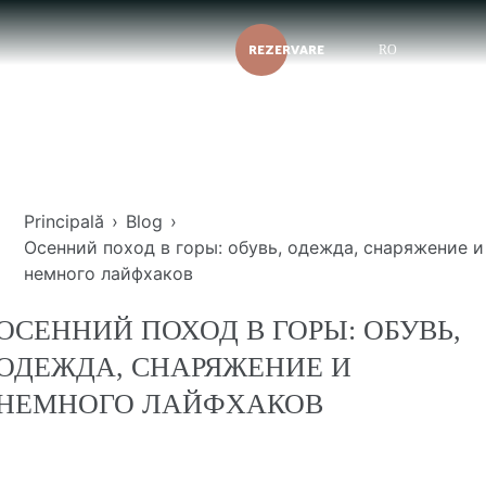
REZERVARE
RO
Principală
›
Blog
›
Осенний поход в горы: обувь, одежда, снаряжение и
немного лайфхаков
ОСЕННИЙ ПОХОД В ГОРЫ: ОБУВЬ,
ОДЕЖДА, СНАРЯЖЕНИЕ И
НЕМНОГО ЛАЙФХАКОВ