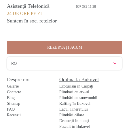
Asistență Telefonică
067 382 11 20
24 DE ORE PE ZI
Suntem în soc. retelelor
REZERVAȚI ACUM
RO
Despre noi
Odihnă la Bukovel
Galerie
Ecoturism în Carpați
Contacte
Plimbari cu atv-ul
Blog
Plimbări cu snowmobil
Sitemap
Rafting în Bukovel
FAQ
Lacul Tineretului
Recenzii
Plimbări călare
Drumeții în munți
Pescuit în Bukovel