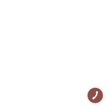
REZERVAȚI ACUM
RO
Despre noi
Odihnă la Bukovel
Galerie
Ecoturism în Carpați
Contacte
Plimbari cu atv-ul
Blog
Plimbări cu snowmobil
Sitemap
Rafting în Bukovel
FAQ
Lacul Tineretului
Recenzii
Plimbări călare
Drumeții în munți
Pescuit în Bukovel
Snowboarding în Bukovel
Patinoar în Bukovel
SnowBike în Bukovel
КНОПКА
ЗВ'ЯЗКУ
Yoga în Carpați
СПА массаж в Буковеле